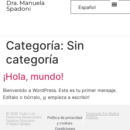
Dra. Manuela
Español
Spadoni
Categoría:
Sin
categoría
¡Hola, mundo!
Bienvenido a WordPress. Este es tu primer mensaje.
Edítalo o bórralo, ¡y empieza a escribir!
© 2026 Todos Los
Diseñado Por Mattia
Derechos Reservados.
Frattini.
Política de privacidad
Spadoni Manuela -
y cookies
IT08067190960
Condiciones